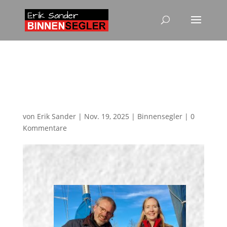
Spendenübergabe an die
DGzRS direkt aus dem
Heimathafen …
von
Erik Sander
|
Nov. 19, 2025
|
Binnensegler
|
0
Kommentare