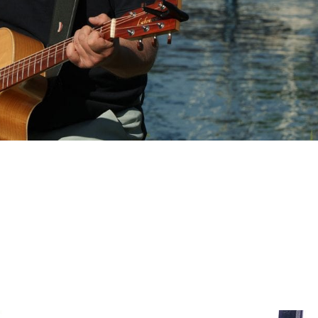
eim Wassersportclub Goldscheuer
ppen: Bei besten Wind- und Wetterbedingungen startete der
iell in die Saison. Zum Ansegeln war der Integrative Segelverein
war...