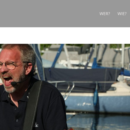
WER?
WIE?