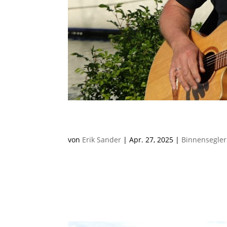
Ansegeln mit „Mini12“ b
von
Erik Sander
|
Apr. 27, 2025
|
Binnensegler
Bei diesem Ansegeln gab es echt nichts zu to
Wassersportclub Goldscheuer am 27.04.25 offiz
Bodensee mit vier Mini12er zu Gast … und das 