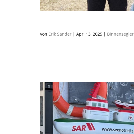
Ansegeln mit Regatta bei
von
Erik Sander
|
Apr. 13, 2025
|
Binnensegler
Bei besten Wind- und Wetterbedingungen start
Zum Auftakt gab es eine spannende Vereinsreg
auf dem St.-Leoner-See durchhält wie...