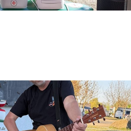
m WSSC St. Leon-Rot
ete der Windsurfing- und Segel-Club WSSC St. Leon-Rot in die Sai
atta mit gleich drei Läufen – und wenn der Wind so die ganze Sai