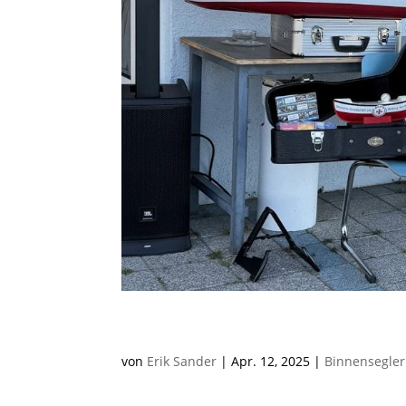
RS Aero-Cup beim Segelve
von
Erik Sander
|
Apr. 12, 2025
|
Binnensegler
Am 12. und 13.04.2025 fand beim Segelverein B