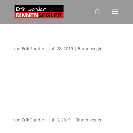
Newsletter „Sommer 2019“
von
Erik Sander
|
Juli 28, 2019
|
Binnensegler
… und wieder einmal ist es Zeit für einen neuen
Newsletter – und diesmal haben mir die üblichen
zwei Seiten fast nicht ausgereicht, so viel ist in
letzter Zeit passiert:Aber lest selbst den Newsletter
hier selbst – viel Spaß damit. Und das beste dabei
ist...
50 Jahre WCG!
von
Erik Sander
|
Juli 6, 2019
|
Binnensegler
50 Jahre Wassersportclub Goldscheuer – seit gut