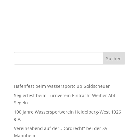
zwei Jahren haben wir auf diesen Tag hingearbeitet
… und am 29.06. war´s dann endlich soweit! Es hätte
nicht besser laufen können, das Wetter hat
mitgespielt, wir hatten sogar ausreichend Wind, um
die Aktivitäten...
Neueste Beiträge
Hafenfest beim Wassersportclub Goldscheuer
Seglerfest beim Turnverein Eintracht Weiher Abt.
Segeln
100 Jahre Wassersportverein Heidelberg-West 1926
e.V.
Vereinsabend auf der „Dordrecht“ bei der SV
Mannheim