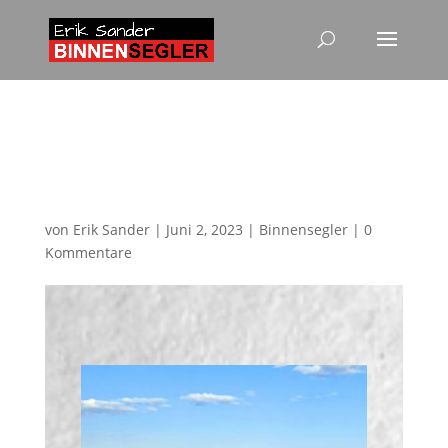
Sonne, Wind und gute
Stimmung beim SSC
Kempen
von
Erik Sander
|
Juni 2, 2023
|
Binnensegler
|
0
Kommentare