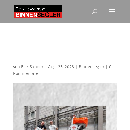
Neue Navigationsanlage
für das Tochterboot
HUBERTUS/SRK EUGEN
von
Erik Sander
|
Aug. 23, 2023
|
Binnensegler
|
0
Kommentare