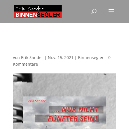
Dyas-Song online auf
allen Musikportalen
von
Erik Sander
|
Nov. 15, 2021
|
Binnensegler
|
0
Kommentare